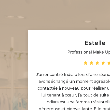
Estelle
Professional Make Up
our le
J’ai rencontré Indiara lors d’une séa
r son
avons échangé un moment agréable. 
nalisme
contactée à nouveau pour réaliser u
ux dans
lui tenant à cœur, j’ai tout de suite
ent de
Indiara est une femme très intell
généreuse et bienveillante. Elle pra