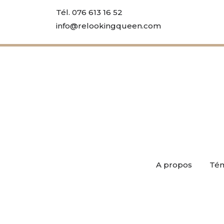
Tél. 076 613 16 52
info@relookingqueen.com
A propos
Té