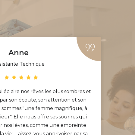
Anne
sistante Technique
qui éclaire nos rêves les plus sombres et
“Indiar
ar son écoute, son attention et son
avec é
us sommes "une femme magnifique, à
rieur". Elle nous offre ses sourires qui
ur nos lèvres, comme une empreinte
la vie". Laissez-vous apprivoiser par sa