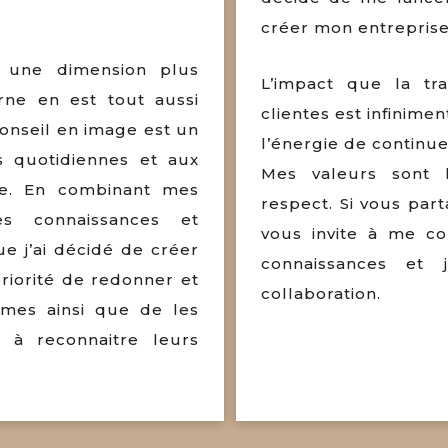
créer mon entrepris
t une dimension plus
L’impact que la tr
erne en est tout aussi
clientes est infinim
onseil en image est un
l’énergie de continuer
s quotidiennes et aux
Mes valeurs sont l
ie. En combinant mes
respect. Si vous par
es connaissances et
vous invite à me co
ue j’ai décidé de créer
connaissances et
iorité de redonner et
collaboration.
mes ainsi que de les
 à reconnaitre leurs