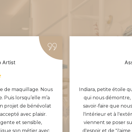
 Artist
As
nce de maquillage. Nous
Indiara, petite étoile 
Puis lorsqu’elle m’a
qui nous démontre, p
n projet de bénévolat
savoir-faire que no
 accepté avec plaisir.
l'intérieur et à l'exté
igente et sensible,
viennent se poser s
tique son métier avec
d'espoir et de "j'aime 