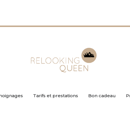
moignages
Tarifs et prestations
Bon cadeau
P